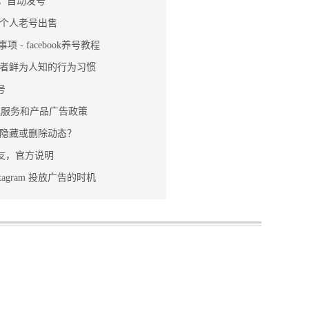
买，自动发号
m真实个人老号出售
事项 - facebook养号教程
者鲜为人知的行为习惯
号
新金融服务和产品广告政策
隐藏或删除动态？
加好友，官方说明
Instagram 投放广告的时机