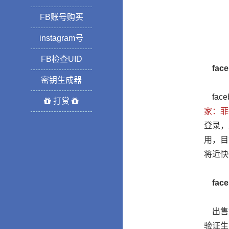
FB账号购买
instagram号
FB检查UID
fac
密钥生成器
fac
打赏
家：菲
登录，
用，目
将近快
fac
出售
验证生