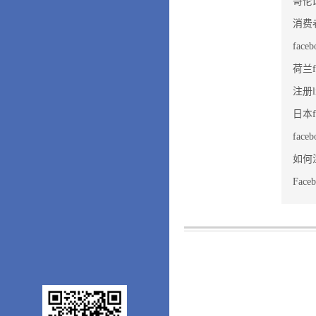
哥伦比
消费
fac
荷兰f
注册
日本f
fac
如何注
Fac