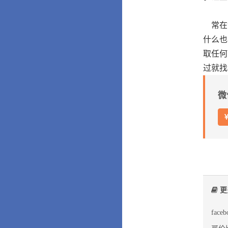
常在
什么也
取任何
过就找
微
更
fac