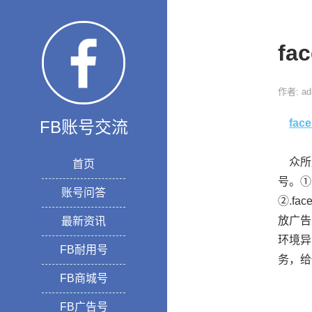
fa
作者: ad
fac
FB账号交流
众所周
首页
号。①
账号问答
②.f
放广告
最新资讯
环境异
FB耐用号
务，给
FB商城号
FB广告号