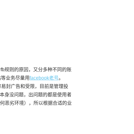
号因为fb规则的原因，又分多种不同的账
帖等业务尽量用
facebook老号
。
太容易封广告和受限，目前是管理投
本身没问题，出问题的都是使用者
视任何恶劣环境），所以根据合适的业