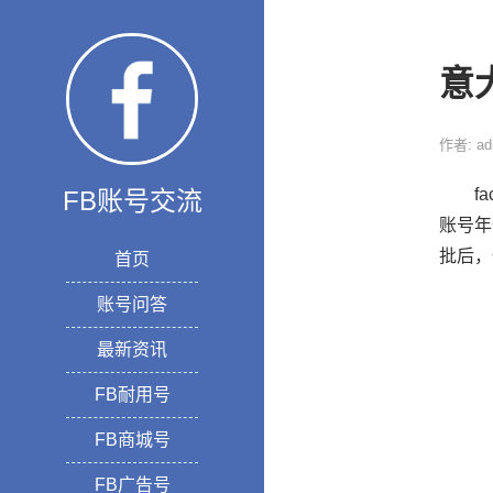
意大
作者: ad
fac
FB账号交流
账号年
批后，
首页
账号问答
最新资讯
FB耐用号
FB商城号
FB广告号