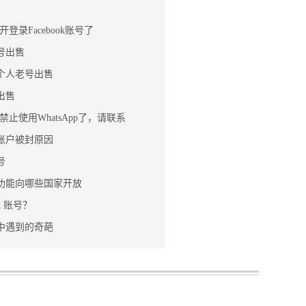
登录Facebook账号了
老号出售
真实个人老号出售
号出售
止使用WhatsApp了，请联系
广告账户被封原因
号
友缘功能向哪些国家开放
k 账号？
账号中遇到的奇葩