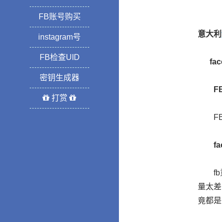
FB账号购买
意大利
instagram号
FB检查UID
fac
密钥生成器
FB
打赏
FB意
fac
fb意
量太差
竟都是