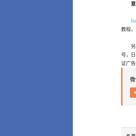
意大
f
教程，
另出售
号，日
证广告
微