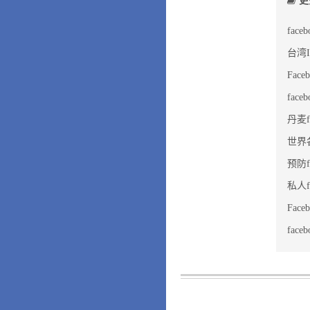
更
fac
台湾I
Fac
fac
丹麦f
世界
预防f
私人f
Fa
fa